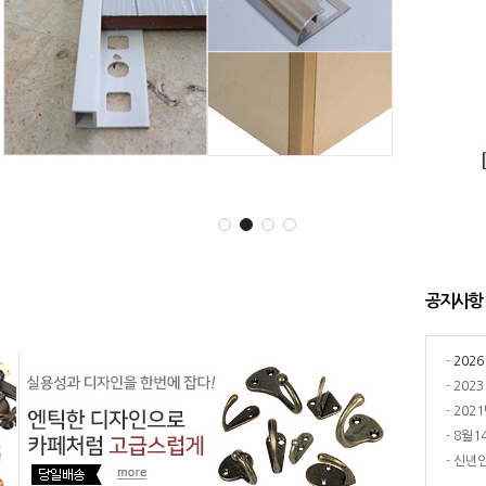
공지사항
-
202
-
202
-
202
-
8월1
-
신년