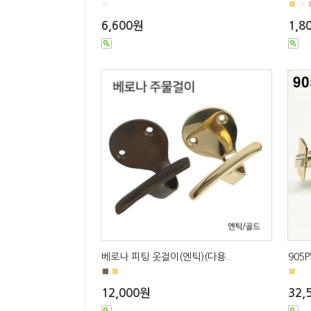
■
■
■
6,600원
1,8
베로나 피팅 옷걸이(엔틱)(다용..
905
■
■
■
12,000원
32,