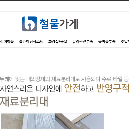
리어철물
슬라이딩시스템
화장실/욕실
유리관련부속
큐비클부속
옛날