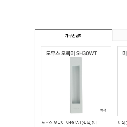
가구손잡이
도무스 오목이 SH30WT(백색)(미..
미식손