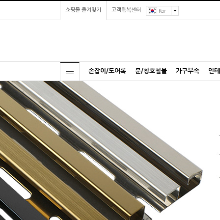
쇼핑몰 즐겨찾기
고객행복센터
Kor
손잡이/도어록
문/창호철물
가구부속
인테