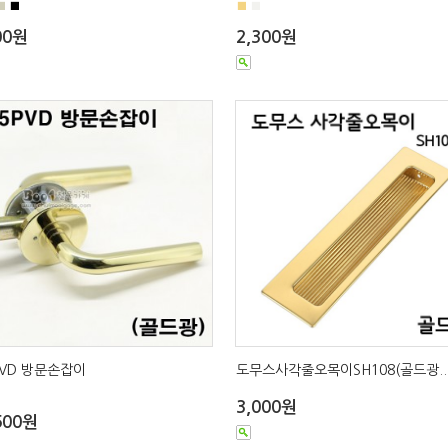
■
■
■
■
00원
2,300원
PVD 방문손잡이
도무스사각줄오목이SH108(골드광..
3,000원
500원