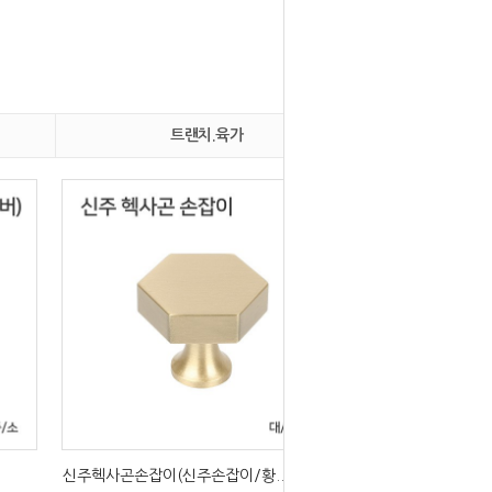
트랜치.육가
신주헥사곤손잡이(신주손잡이/황..