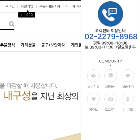
로그인
회원가입
주문/배송조회
마이페이지
▲
+1,000
0
/주물장식
기타철물
공구/보양자재
개인결제창
COMMUNITY
공지사항
상품문의
상품후기
이벤트
포토후기
1:1문의