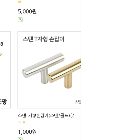
■
5,000원
스텐T자형손잡이(스텐/골드)(가..
■
■
1,000원