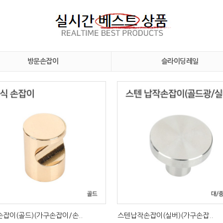
방문손잡이
슬라이딩레일
잡이(골드)(가구손잡이/손..
스텐납작손잡이(실버)(가구손잡..