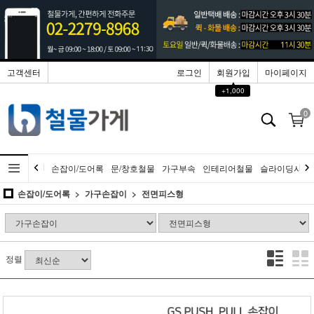
고객센터
로그인
회원가입
마이페이지
▲
+1,000
0
손잡이/도어록
문/창호철물
가구부속
인테리어철물
슬라이딩시스
손잡이/도어록
가구손잡이
전면피스형
정렬