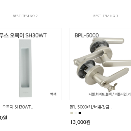
BEST ITEM NO.2
BEST ITEM NO.3
 오목이 SH30WT..
BPL-5000(키/버튼잠금..
■
■
■
00원
13,000원