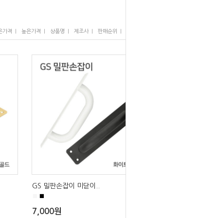
I
I
I
I
I
은가격
높은가격
상품명
제조사
판매순위
많이 본 상품
GS 밀판손잡이 미닫이..
■
■
7,000원