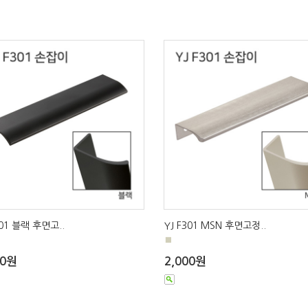
301 블랙 후면고..
YJ F301 MSN 후면고정..
■
00원
2,000원