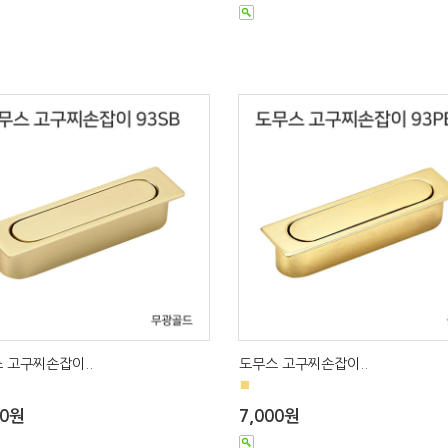
 고구찌손잡이..
도무스 고구찌손잡이..
■
00원
7,000원