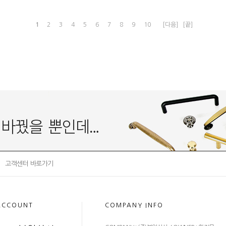
1
2
3
4
5
6
7
8
9
10
[다음]
[끝]
고객센터 바로가기
ACCOUNT
COMPANY INFO