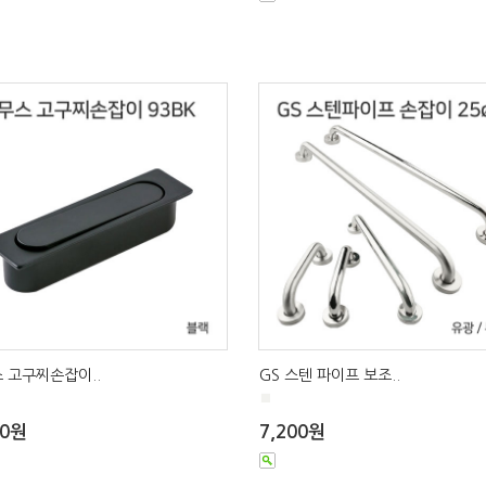
 고구찌손잡이..
GS 스텐 파이프 보조..
■
00원
7,200원