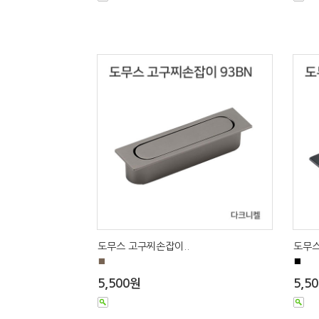
도무스 고구찌손잡이..
도무스
■
■
5,500원
5,5