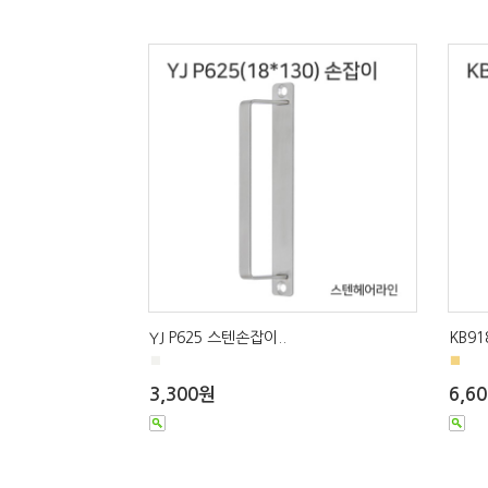
YJ P625 스텐손잡이..
KB91
■
■
3,300원
6,6