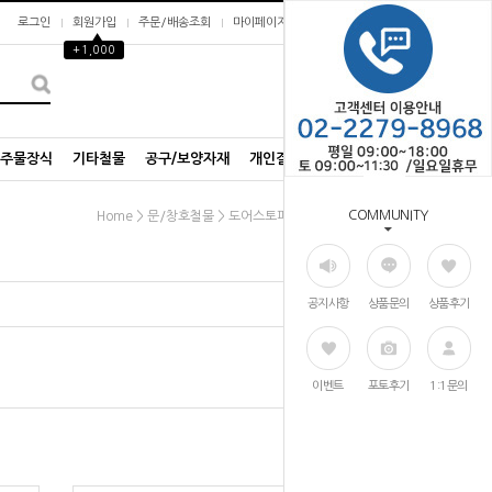
로그인
회원가입
주문/배송조회
마이페이지
▲
+1,000
0
/주물장식
기타철물
공구/보양자재
개인결제창
COMMUNITY
>
>
>
Home
문/창호철물
도어스토퍼/말굽
벽용
공지사항
상품문의
상품후기
이벤트
포토후기
1:1문의