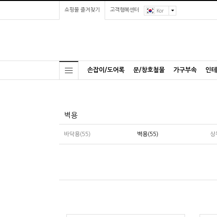
쇼핑몰 즐겨찾기
고객행복센터
Kor
손잡이/도어록
문/창호철물
가구부속
인테
벽용
바닥용(55)
벽용(55)
상