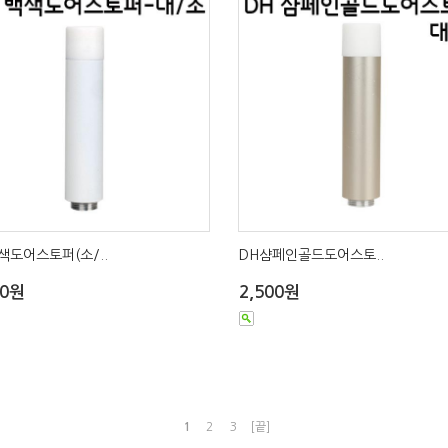
색도어스토퍼(소/..
DH샴페인골드도어스토..
00원
2,500원
1
2
3
[끝]