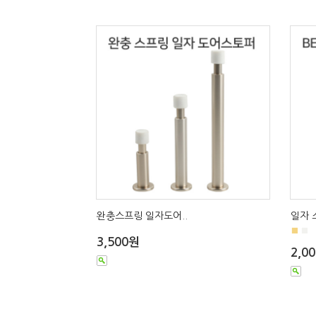
완충스프링 일자도어..
일자 
■
■
3,500원
2,0