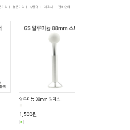
I
I
I
I
I
은가격
높은가격
상품명
제조사
판매순위
많이 본 상품
알루미늄 88mm 일자스..
■
1,500원