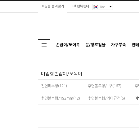
쇼핑몰 즐겨찾기
고객행복센터
Kor
손잡이/도어록
문/창호철물
가구부속
인테
매입형손잡이/오목이
전면피스형(121)
후면볼트형/1구(167)
후
후면볼트형/192mm(12)
후면볼트형/기타규격(6)
매