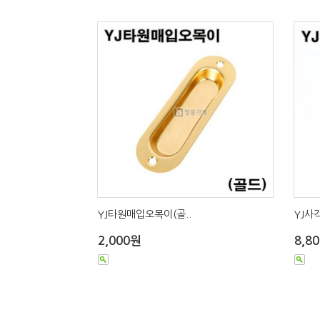
YJ타원매입오목이(골..
YJ사
2,000원
8,8