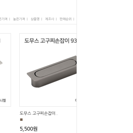
I
I
I
I
I
은가격
높은가격
상품명
제조사
판매순위
많이 본 상품
도무스 고구찌손잡이..
■
5,500원