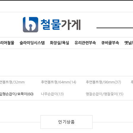
리어철물
슬라이딩시스템
화장실/욕실
유리관련부속
큐비클부속
옛날
면볼트형/32mm
후면볼트형/64mm(14)
후면볼트형/96mm(37)
입형손잡이/오목이(60)
나무손잡이(13)
명찰손잡이/명찰꽂이(15)
인기상품