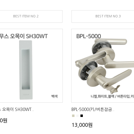
BEST ITEM NO.2
BEST ITEM NO.3
 오목이 SH30WT..
BPL-5000(키/버튼잠금..
■
■
■
00원
13,000원