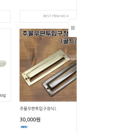
BEST ITEM NO.4
주물우편투입구장식(..
30,000원