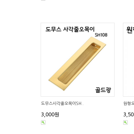
도무스사각줄오목이SH..
원형오
3,000원
3,5