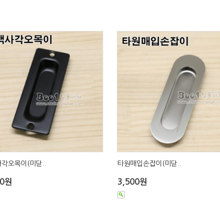
각오목이(미닫..
타원매입손잡이(미닫..
00원
3,500원