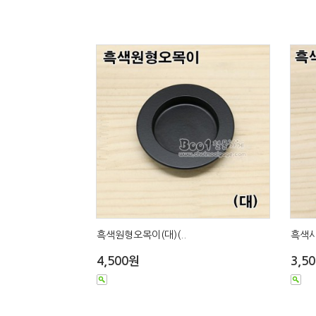
흑색원형오목이(대)(..
흑색사
4,500원
3,5