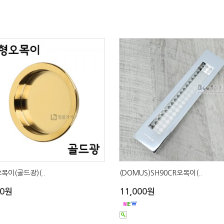
목이(골드광)(..
(DOMUS)SH90CR오목이(..
00원
11,000원