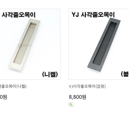
각줄오목이(니켈)..
YJ사각줄오목이(검정)..
00원
8,800원