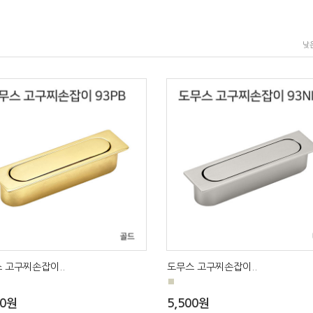
낮
 고구찌손잡이..
도무스 고구찌손잡이..
■
00원
5,500원