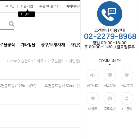
로그인
회원가입
주문/배송조회
마이페이지
▲
+1,000
0
/주물장식
기타철물
공구/보양자재
개인결제창
COMMUNITY
>
>
>
Home
손잡이/도어록
가구손잡이
매입형손잡이/오목이
후면볼트형/128mm(39)
후면볼트형/160mm(19)
공지사항
상품문의
상품후기
이벤트
포토후기
1:1문의