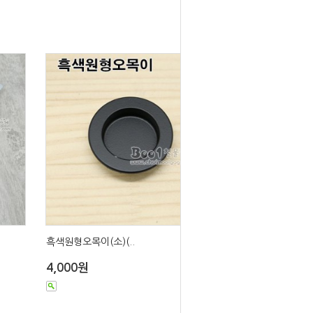
흑색원형오목이(소)(..
4,000원