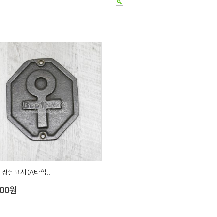
장실표시(A타입..
000원