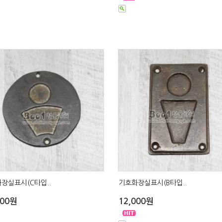
장실표시(C타입..
기호화장실표시(B타입..
000원
12,000원