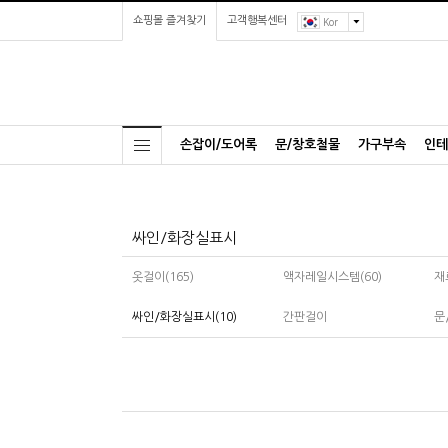
쇼핑몰 즐겨찾기
고객행복센터
Kor
손잡이/도어록
문/창호철물
가구부속
인테
싸인/화장실표시
옷걸이(165)
액자레일시스템(60)
재
싸인/화장실표시(10)
간판걸이
문