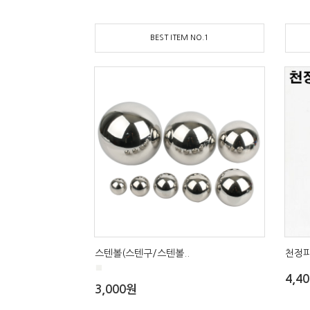
BEST ITEM NO.1
스텐볼(스텐구/스텐볼..
천정피
■
4,4
3,000원