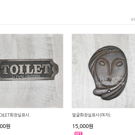
낮
OILET화장실표시..
얼굴화장실표시(여자)..
000원
15,000원