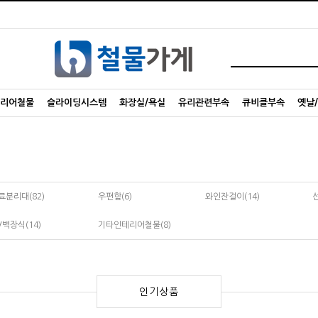
리어철물
슬라이딩시스템
화장실/욕실
유리관련부속
큐비클부속
옛날
료분리대(82)
우편함(6)
와인잔걸이(14)
선
/벽장식(14)
기타인테리어철물(8)
인기상품