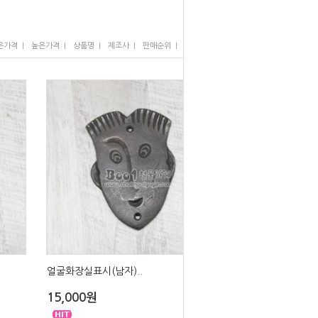
I
I
I
I
I
은가격
높은가격
상품명
제조사
판매순위
많이 본 상품
얼굴화장실표시(남자)..
15,000원