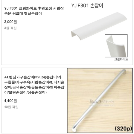
YJ F301 크림화이트 후면고정 서랍장
중문 씽크대 옛날손잡이
3,000원
3원 적립
AL밴딩가구손잡이(320p)(손잡이/가
구철물/가구부속/서랍손잡이/빈티지손
잡이/금색손잡이/골드손잡이/엔틱손잡
이/모던손잡이/심플손잡이)
4,400원
40원 적립