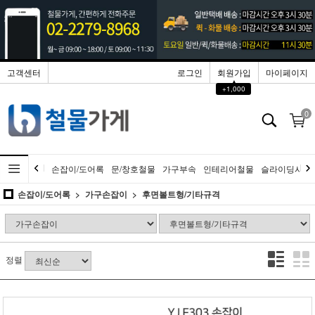
고객센터
로그인
회원가입
마이페이지
▲
+1,000
0
손잡이/도어록
문/창호철물
가구부속
인테리어철물
슬라이딩시스
손잡이/도어록
가구손잡이
후면볼트형/기타규격
정렬