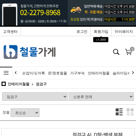
고객센터
로그인
회원가입
마이페이지
▲
+1,000
0
손잡이/도어록
문/창호철물
가구부속
인테리어철물
슬라이딩시스
인테리어철물
점검구
정렬