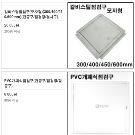
갈바스틸점검구(모자형)(300/400/45
0/600mm)(전공구/점검창/검사구)
20,000원
200원 적립
PVC개폐식점검구(전공구/점검창/점
공구)
8,800원
80원 적립