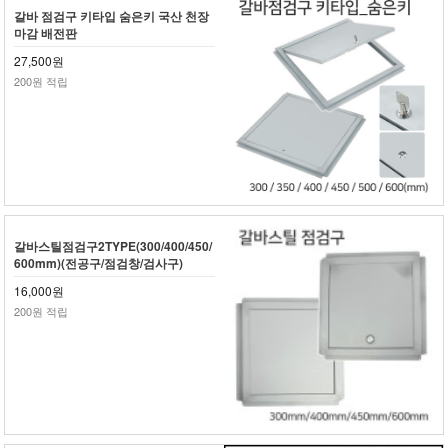
갈바 점검구 키타입 숨은키 국산 천장
마감 배전판
27,500원
200원 적립
갈바스틸점검구2TYPE(300/400/450/
600mm)(전공구/점검창/검사구)
16,000원
200원 적립