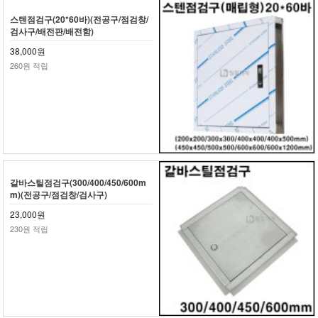
스텐점검구(20*60바)(전공구/점검창/
검사구/배전판/배전함)
38,000원
260원 적립
갈바스틸점검구(300/400/450/600m
m)(전공구/점검창/검사구)
23,000원
230원 적립