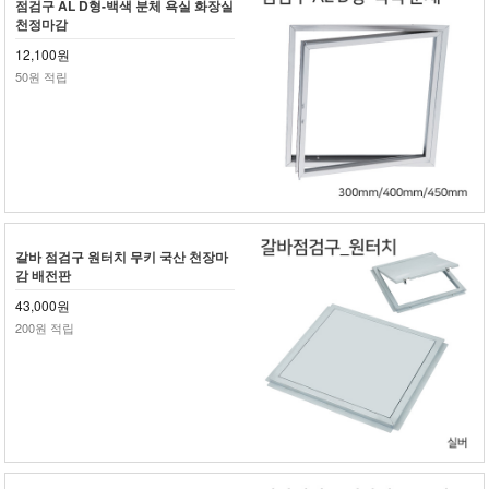
점검구 AL D형-백색 분체 욕실 화장실
천정마감
12,100원
50원 적립
갈바 점검구 원터치 무키 국산 천장마
감 배전판
43,000원
200원 적립