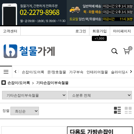
고객센터
로그인
회원가입
마이페이지
▲
+1,000
0
손잡이/도어록
문/창호철물
가구부속
인테리어철물
슬라이딩시스
손잡이/도어록
기타손잡이부속철물
정렬