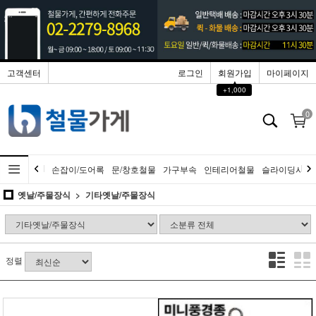
고객센터
로그인
회원가입
마이페이지
▲
+1,000
0
손잡이/도어록
문/창호철물
가구부속
인테리어철물
슬라이딩시스
옛날/주물장식
기타옛날/주물장식
정렬