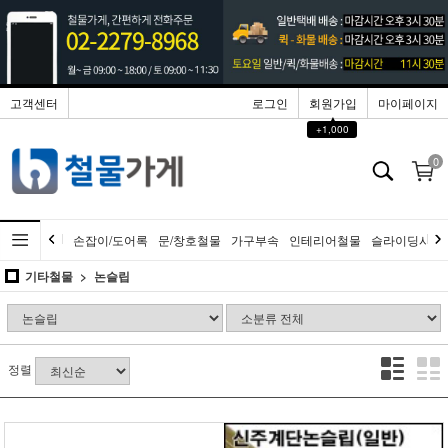
고객센터
로그인
회원가입
마이페이지
▲
+1,000
0
손잡이/도어록
문/창호철물
가구부속
인테리어철물
슬라이딩시스
기타철물
논슬립
정렬