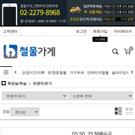
고객센터
로그인
회원가입
마이페이지
▲
+1,000
0
손잡이/도어록
문/창호철물
가구부속
인테리어철물
슬라이딩시스
화장실/욕실
트랜치/유가
정렬