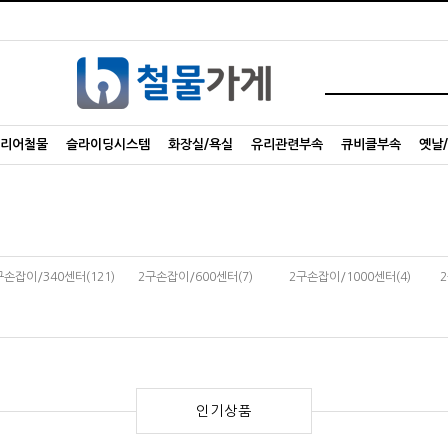
리어철물
슬라이딩시스템
화장실/욕실
유리관련부속
큐비클부속
옛날
구손잡이/340센터(121)
2구손잡이/600센터(7)
2구손잡이/1000센터(4)
인기상품