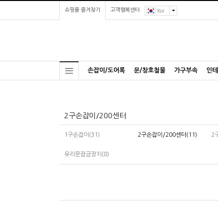
쇼핑몰 즐겨찾기
고객행복센터
Kor
손잡이/도어록
문/창호철물
가구부속
인테
2구손잡이/200센터
1구손잡이(31)
2구손잡이/200센터(11)
2
유리문잠금장치(8)