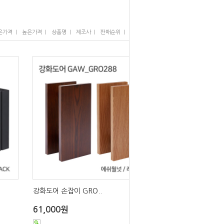
I
I
I
I
I
은가격
높은가격
상품명
제조사
판매순위
많이 본 상품
강화도어 손잡이 GRO..
61,000원