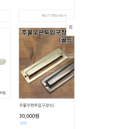
BEST ITEM NO.4
주물우편투입구장식(..
30,000원