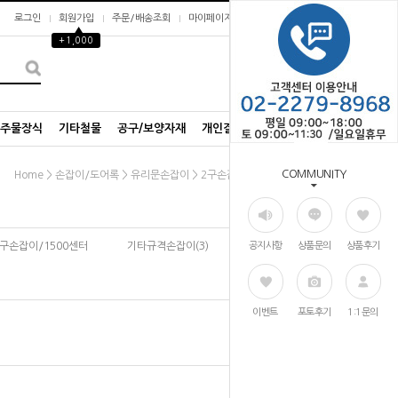
로그인
회원가입
주문/배송조회
마이페이지
▲
+1,000
0
/주물장식
기타철물
공구/보양자재
개인결제창
COMMUNITY
>
>
>
Home
손잡이/도어록
유리문손잡이
2구손잡이/200센터
2구손잡이/1500센터
기타규격손잡이(3)
공지사항
상품문의
상품후기
이벤트
포토후기
1:1문의