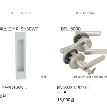
BEST ITEM NO.2
BEST ITEM NO.3
 오목이 SH30WT..
BPL-5000(키/버튼잠금..
■
■
■
00원
13,000원