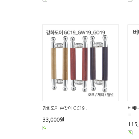
강화도어 손잡이 GC19..
버베나
■
33,000원
115