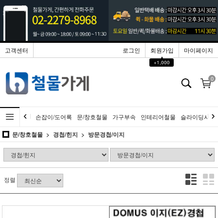
고객센터
로그인
회원가입
마이페이지
▲
+1,000
0
손잡이/도어록
문/창호철물
가구부속
인테리어철물
슬라이딩시스
문/창호철물
경첩/힌지
방문경첩/이지
정렬