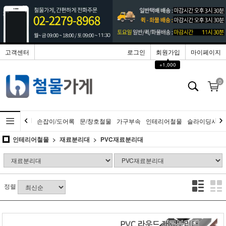
고객센터
로그인
회원가입
마이페이지
▲
+1,000
0
손잡이/도어록
문/창호철물
가구부속
인테리어철물
슬라이딩시스
인테리어철물
재료분리대
PVC재료분리대
정렬