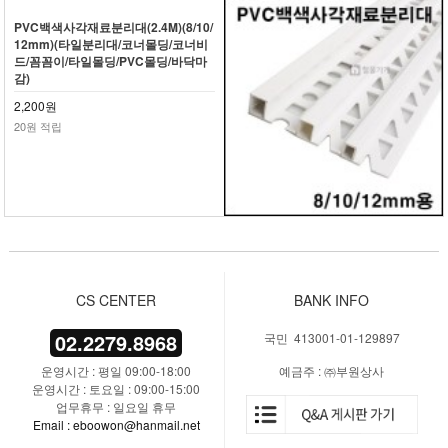
PVC백색사각재료분리대(2.4M)(8/10/
12mm)(타일분리대/코너몰딩/코너비
드/꼼꼼이/타일몰딩/PVC몰딩/바닥마
감)
2,200원
20원 적립
CS CENTER
BANK INFO
02.2279.8968
국민 413001-01-129897
운영시간 : 평일 09:00-18:00
예금주 : ㈜부원상사
운영시간 : 토요일 : 09:00-15:00
업무휴무 : 일요일 휴무
Email : eboowon@hanmail.net