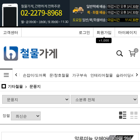
고객센터
로그인
회원가입
마이페이지
▲
+1,000
0
손잡이/도어록
문/창호철물
가구부속
인테리어철물
슬라이딩시스
기타철물
문풍지
정렬