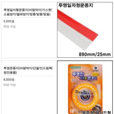
투명일자형문풍지(바람막이/가스켓/
소음방지/벌레방지/방충/방풍/방음)
5,000원
50원 적립
투명문풍지(바람막이/단열/인드림텍/
방안용품)
6,000원
60원 적립