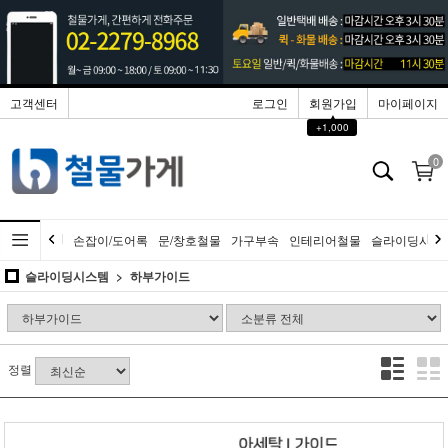
고객센터
로그인
회원가입
마이페이지
▲
+1,000
0
손잡이/도어록
문/창호철물
가구부속
인테리어철물
슬라이딩시스
슬라이딩시스템
하부가이드
정렬