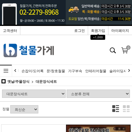
고객센터
로그인
회원가입
마이페이지
▲
+1,000
0
손잡이/도어록
문/창호철물
가구부속
인테리어철물
슬라이딩시스
옛날/주물장식
대문장식세트
정렬