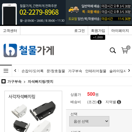
고객센터
로그인
회원가입
마이페이지
▲
+1,000
0
손잡이/도어록
문/창호철물
가구부속
인테리어철물
슬라이딩시스
가구부속
자석빠지링/캣치
500
상품가
원
배송비
(조건)
지역별
선택
사이즈