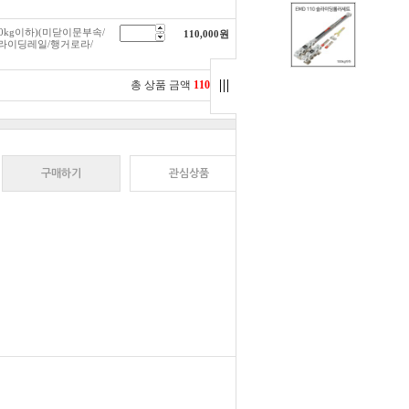
0kg이하)(미닫이문부속/
110,000
원
라이딩레일/행거로라/
총 상품 금액
110,000
원
구매하기
관심상품