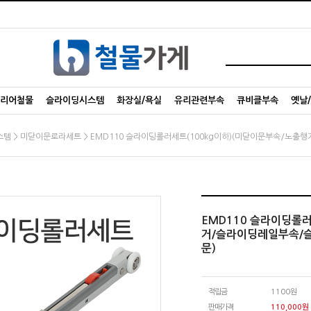
리어철물
슬라이딩시스템
화장실/욕실
유리관련부속
큐비클부속
옛날
>
> EMD110 슬라이딩롤러세트(100kg이하)(미닫이문부속/노
스템
미닫이문로라세트
EMD110 슬라이딩롤
거/슬라이딩레일부속/
문)
적립금
1100원
판매가격
110,000
원