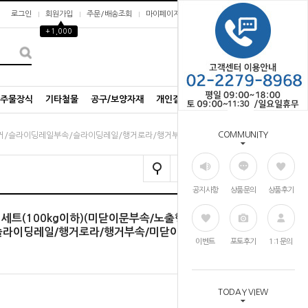
로그인
회원가입
주문/배송조회
마이페이지
▲
+1,000
0
/주물장식
기타철물
공구/보양자재
개인결제창
COMMUNITY
출행거/슬라이딩레일부속/슬라이딩레일/행거로라/행거부속/미닫이문)
공지사항
상품문의
상품후기
러세트(100kg이하)(미닫이문부속/노출행
슬라이딩레일/행거로라/행거부속/미닫이
이벤트
포토후기
1:1문의
TODAY VIEW