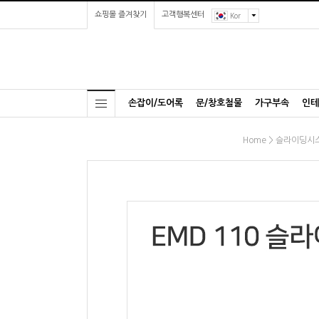
쇼핑몰 즐겨찾기
고객행복센터
Kor
손잡이/도어록
문/창호철물
가구부속
인테
>
Home
슬라이딩시