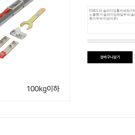
EMD110 슬라이딩롤러세트(10
노출행거/슬라이딩레일부속/슬
행거부속/미닫이문)
장바구니담기