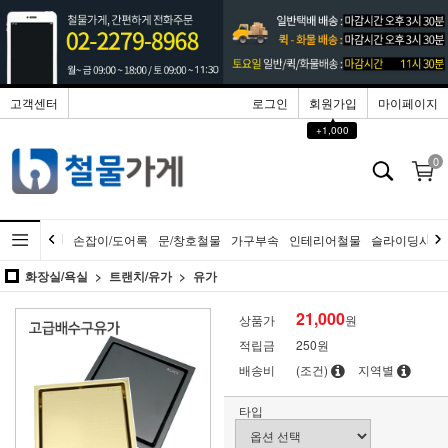
고객센터
로그인
회원가입
마이페이지
▲
+1,000
0
손잡이/도어록
문/창호철물
가구부속
인테리어철물
슬라이딩시스
화장실/욕실
트랜치/유가
유가
21,000
상품가
원
적립금
250원
배송비
(조건)
지역별
타입