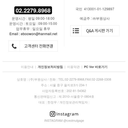
02.2279.8968
국민 413001-01-129897
운영시간 : 평일 09:00-18:00
예금주 : ㈜부원상사
운영시간 : 토요일 : 09:00-15:00
업무휴무 : 일요일 휴무
Email : eboowon@hanmail.net
이용안내
|
|
이용약관
|
개인정보처리방침
PC Ver 바로가기
상호명 : (주)부원상사 / 전화 : TEL:02-2279-8968,FAX:02-2268-0308
주소 : 서울 중구 을지로3가 234-1
사업자등록번호 : 202-81-54362
통신판매업신고 : 제 2010-서울중구-0804호
대표 : 한정무 / 개인정보관리책임자 :
INSTAGRAM @ceolmulgage