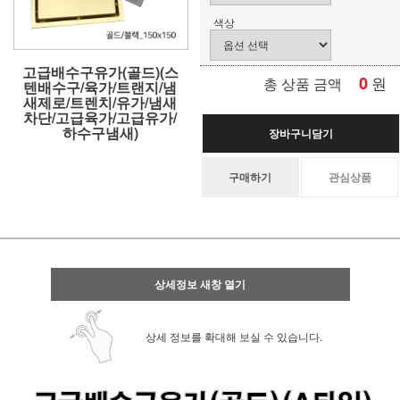
색상
고급배수구유가(골드)(스
0
원
총 상품 금액
텐배수구/육가/트랜지/냄
새제로/트렌치/유가/냄새
차단/고급육가/고급유가/
하수구냄새)
장바구니담기
구매하기
관심상품
상세정보 새창 열기
상세 정보를 확대해 보실 수 있습니다.