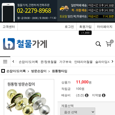
고객센터
로그인
회원가입
마이페이지
▲
+1,000
0
손잡이/도어록
문/창호철물
가구부속
인테리어철물
슬라이딩시스
손잡이/도어록
방문손잡이
원통형타입
11,000
상품가
원
적립금
100원
배송비
(조건)
지역별
제품선택