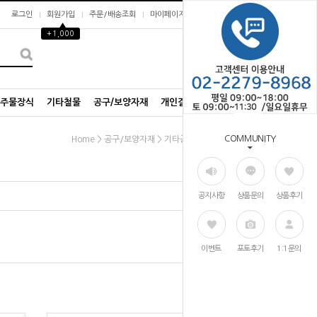
로그인
회원가입
주문/배송조회
마이페이지
▲
+1,000
0
/주물장식
기타철물
공구/보양자재
개인결제창
COMMUNITY
>
>
Home
공구/보양자재
기타공구/보양자재
공지사항
상품문의
상품후기
이벤트
포토후기
1:1문의