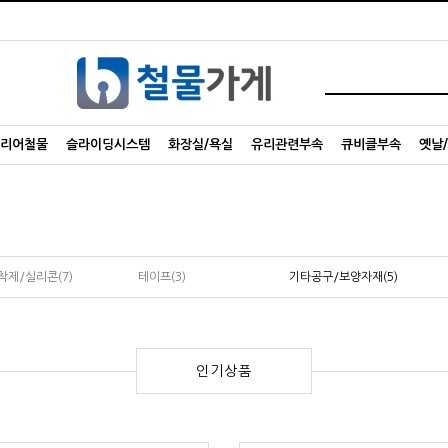
리어철물
슬라이딩시스템
화장실/욕실
유리관련부속
큐비클부속
옛날
착제/실리콘(7)
테이프(3)
기타공구/보양자재(5)
인기상품