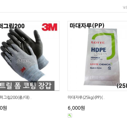
낮
퍼그립200(중/대)..
마대자루(25kg)(PP)(..
00원
6,000원