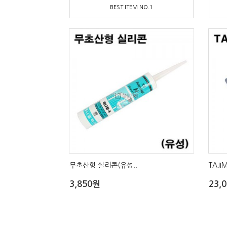
BEST ITEM NO.1
무초산형 실리콘(유성..
TAJI
3,850원
23,