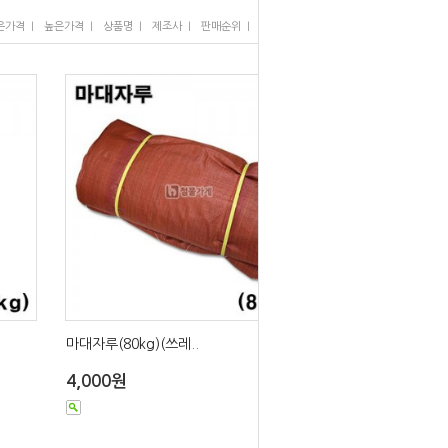
I
I
I
I
I
은가격
높은가격
상품명
제조사
판매순위
많이 본 상품
마대자루(80kg)(쓰레..
4,000원