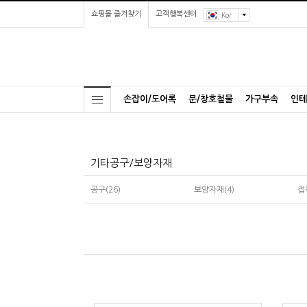
쇼핑몰 즐겨찾기
고객행복센터
Kor
손잡이/도어록
문/창호철물
가구부속
인테
기타공구/보양자재
공구(26)
보양자재(4)
접