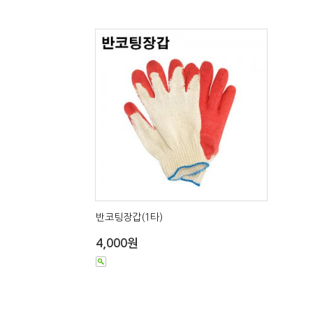
반코팅장갑(1타)
4,000원